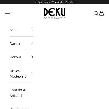
Zum Inhalt springen
++ Kostenloser Versand ab 50 € ++
Deku Modewelt
Menü
Suchen
Waren
Neu
Damen
Herren
Unsere
Modewelt
Kontakt &
Anfahrt