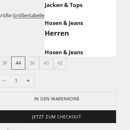
Jacken & Tops
röße:
Größentabelle
Hosen & Jeans
Herren
Hosen & Jeans
38
44
36
40
42
nzahl verringern
Anzahl erhöhen
IN DEN WARENKORB
JETZT ZUM CHECKOUT