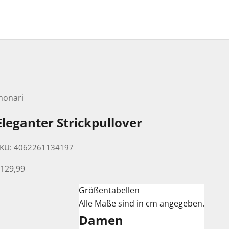
monari
Eleganter Strickpullover
KU: 4062261134197
ngebot
129,99
Größentabellen
Alle Maße sind in cm angegeben.
Damen