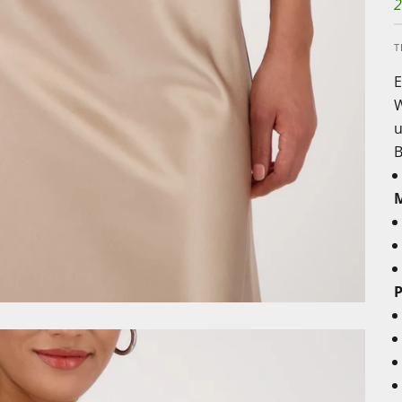
2
T
E
W
u
B
M
P