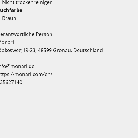
Nicht trockenreinigen
Suchfarbe
Braun
erantwortliche Person:
Monari
öbkesweg 19-23, 48599 Gronau, Deutschland
nfo@monari.de
ttps://monari.com/en/
025627140