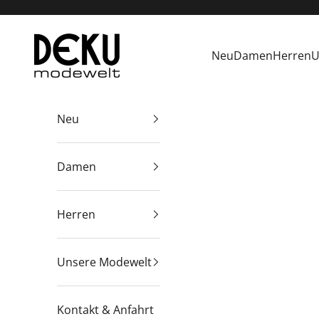
Zum Inhalt springen
Deku Modewelt
Neu
Damen
Herren
U
Neu
Damen
Herren
Unsere Modewelt
Kontakt & Anfahrt