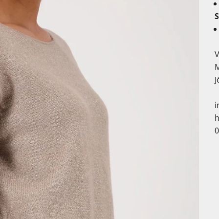
V
J
i
h