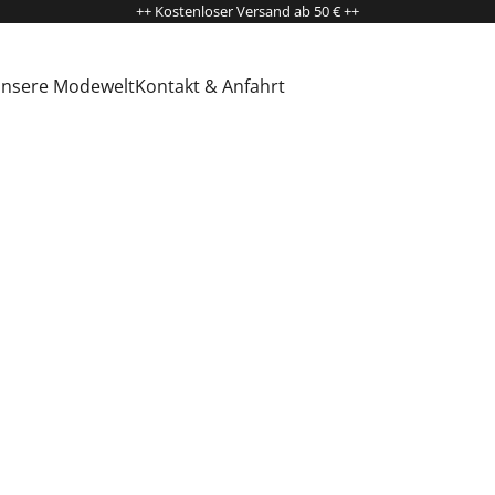
++ Kostenloser Versand ab 50 € ++
nsere Modewelt
Kontakt & Anfahrt