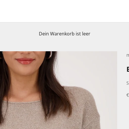
Dein Warenkorb ist leer
S
A
€