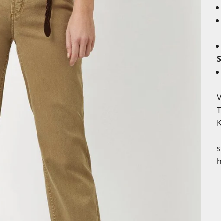
V
K
s
h