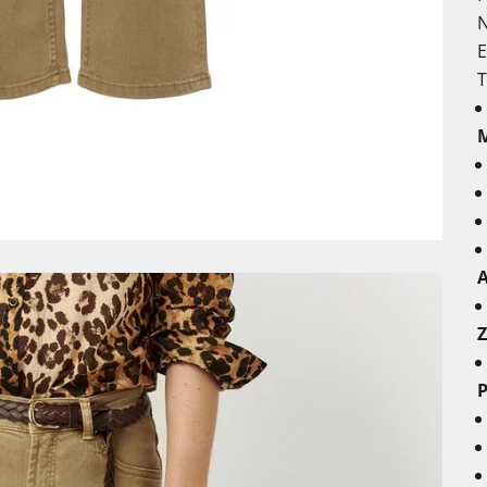
N
E
T
M
A
Z
P