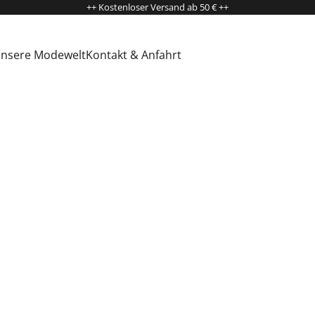
++ Kostenloser Versand ab 50 € ++
nsere Modewelt
Kontakt & Anfahrt