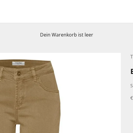
Dein Warenkorb ist leer
S
A
€