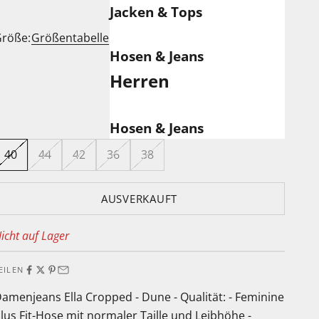
Jacken & Tops
röße:
Größentabelle
Hosen & Jeans
Herren
Hosen & Jeans
40
44
42
36
38
AUSVERKAUFT
icht auf Lager
EILEN
amenjeans Ella Cropped - Dune - Qualität: - Feminine
lus Fit-Hose mit normaler Taille und Leibhöhe -