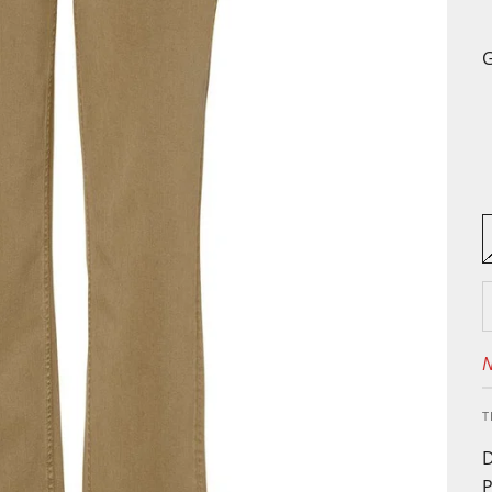
G
N
T
D
P