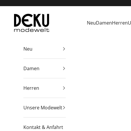
Zum Inhalt springen
Deku Modewelt
Neu
Damen
Herren
U
Neu
Damen
Herren
Unsere Modewelt
Kontakt & Anfahrt