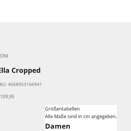
TONI
Ella Cropped
KU: 4068953166941
ngebot
109,95
Größentabellen
Alle Maße sind in cm angegeben.
Damen