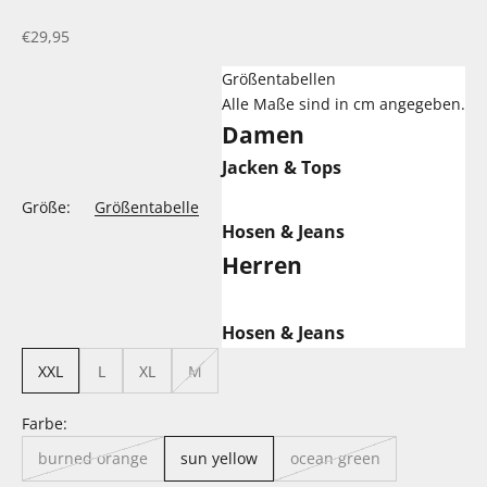
Angebot
€29,95
Größentabellen
Alle Maße sind in cm angegeben.
Damen
Jacken & Tops
Größe:
Größentabelle
Hosen & Jeans
Herren
Hosen & Jeans
XXL
L
XL
M
Farbe:
burned orange
sun yellow
ocean green