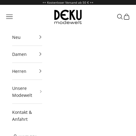
Zum Inhalt springen
++ Kostenloser Versand ab 50 € ++
Deku Modewelt
Menü
Suchen
Waren
Neu
Damen
Herren
Unsere
Modewelt
Kontakt &
Anfahrt