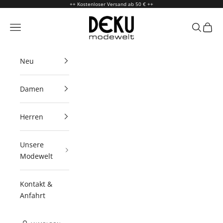
Zum Inhalt springen
++ Kostenloser Versand ab 50 € ++
Deku Modewelt
Menü
Suchen
Waren
Neu
Damen
Herren
Unsere
Modewelt
Kontakt &
Anfahrt