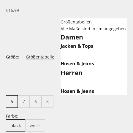
Angebot
€16,99
Größentabellen
Alle Maße sind in cm angegeben.
Damen
Jacken & Tops
Größe:
Größentabelle
Hosen & Jeans
Herren
Hosen & Jeans
5
7
6
8
Farbe:
black
weiss