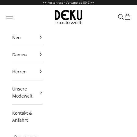
Zum Inhalt springen
++ Kostenloser Versand ab 50 € ++
Deku Modewelt
Menü
Suchen
Waren
Neu
Damen
Herren
Unsere
Modewelt
Kontakt &
Anfahrt