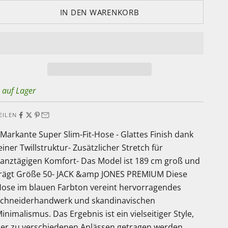
IN DEN WARENKORB
 auf Lager
EILEN
 Markante Super Slim-Fit-Hose - Glattes Finish dank
einer Twillstruktur- Zusätzlicher Stretch für
anztägigen Komfort- Das Model ist 189 cm groß und
rägt Größe 50- JACK &amp JONES PREMIUM Diese
ose im blauen Farbton vereint hervorragendes
chneiderhandwerk und skandinavischen
inimalismus. Das Ergebnis ist ein vielseitiger Style,
er zu verschiedenen Anlässen getragen werden