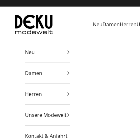
Zum Inhalt springen
Deku Modewelt
Neu
Damen
Herren
U
Neu
Damen
Herren
Unsere Modewelt
Kontakt & Anfahrt