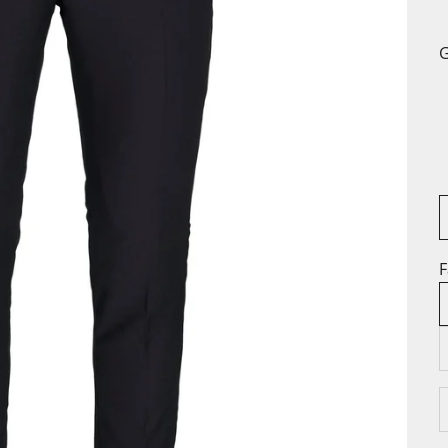
G
F
A