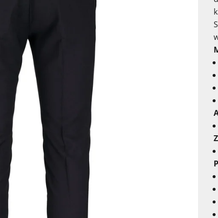
k
S
w
M
A
Z
P