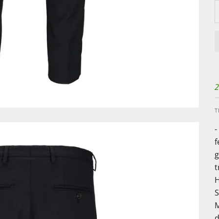
2
T
-
f
g
t
H
S
M
d