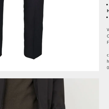
H
V
O
F
c
h