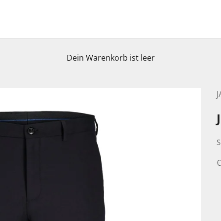
Dein Warenkorb ist leer
S
A
€