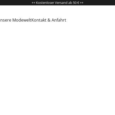
++ Kostenloser Versand ab 50 € ++
nsere Modewelt
Kontakt & Anfahrt