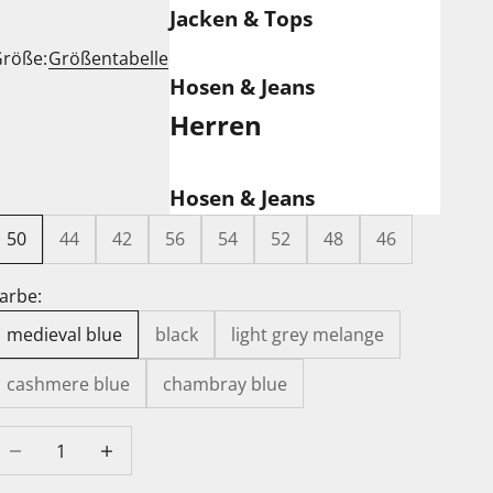
Jacken & Tops
röße:
Größentabelle
Hosen & Jeans
Herren
Hosen & Jeans
50
44
42
56
54
52
48
46
arbe:
medieval blue
black
light grey melange
cashmere blue
chambray blue
nzahl verringern
Anzahl erhöhen