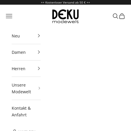
Zum Inhalt springen
++ Kostenloser Versand ab 50 € ++
Deku Modewelt
Menü
Suchen
Waren
Neu
Damen
Herren
Unsere
Modewelt
Kontakt &
Anfahrt