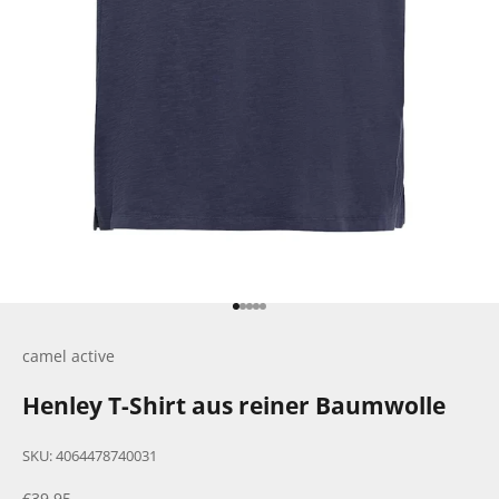
Gehe zu Element 1
Gehe zu Element 2
Gehe zu Element 3
Gehe zu Element 4
Gehe zu Element 5
camel active
Henley T-Shirt aus reiner Baumwolle
SKU: 4064478740031
Angebot
€39,95