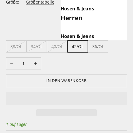
Größe:
Größentabelle
Hosen & Jeans
Herren
Hosen & Jeans
38/OL
34/OL
40/OL
42/OL
36/OL
Anzahl verringern
Anzahl erhöhen
IN DEN WARENKORB
1 auf Lager