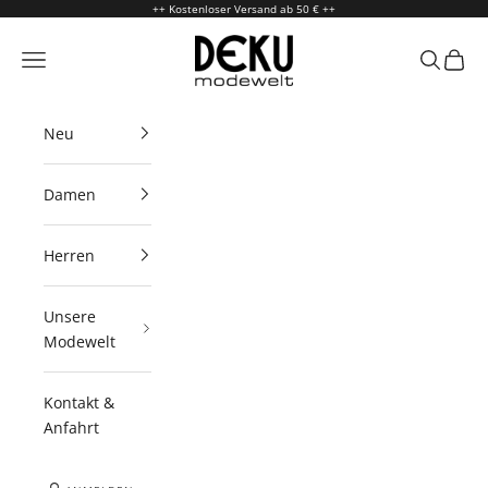
Zum Inhalt springen
++ Kostenloser Versand ab 50 € ++
Deku Modewelt
Menü
Suchen
Waren
Neu
Damen
Herren
Unsere
Modewelt
Kontakt &
Anfahrt