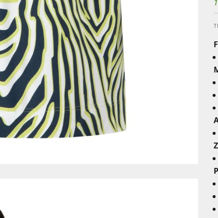
1
T
M
A
Z
P