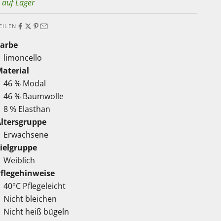
 auf Lager
EILEN
Farbe
limoncello
aterial
46 % Modal
46 % Baumwolle
8 % Elasthan
ltersgruppe
Erwachsene
ielgruppe
Weiblich
flegehinweise
40°C Pflegeleicht
Nicht bleichen
Nicht heiß bügeln