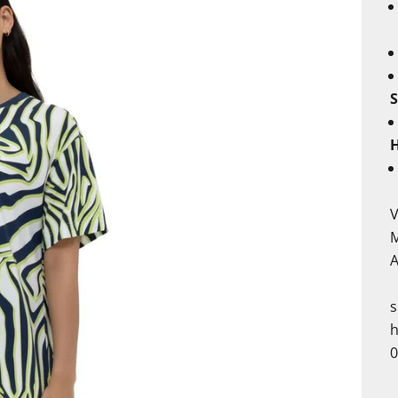
H
V
A
h