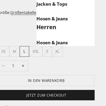
Jacken & Tops
röße:
Größentabelle
Hosen & Jeans
Herren
Hosen & Jeans
XS
M
L
XXL
S
XL
nzahl verringern
Anzahl erhöhen
IN DEN WARENKORB
JETZT ZUM CHECKOUT