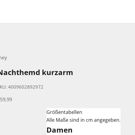
mey
Nachthemd kurzarm
KU: 4009602892972
ngebot
59,99
Größentabellen
Alle Maße sind in cm angegeben.
Damen