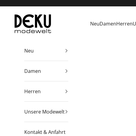
Zum Inhalt springen
Deku Modewelt
Neu
Damen
Herren
U
Neu
Damen
Herren
Unsere Modewelt
Kontakt & Anfahrt