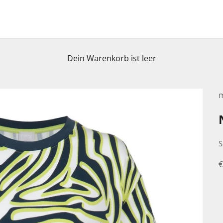
Dein Warenkorb ist leer
S
A
€