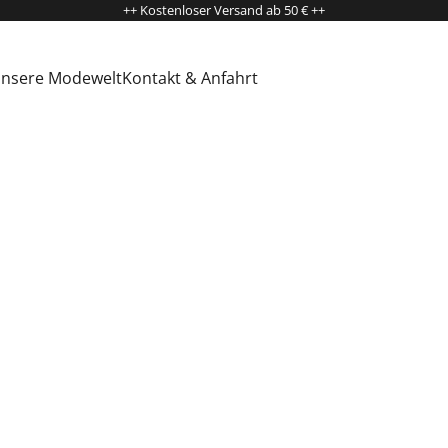
++ Kostenloser Versand ab 50 € ++
nsere Modewelt
Kontakt & Anfahrt