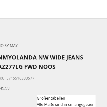
NOISY MAY
NMYOLANDA NW WIDE JEANS
AZ277LG FWD NOOS
KU: 5715516333577
ngebot
49,99
Größentabellen
Alle Maße sind in cm angegeben.