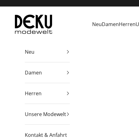
Zum Inhalt springen
Deku Modewelt
Neu
Damen
Herren
U
Neu
Damen
Herren
Unsere Modewelt
Kontakt & Anfahrt