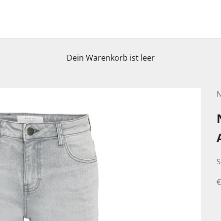
Dein Warenkorb ist leer
S
A
€