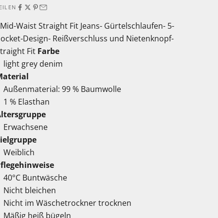
EILEN
 Mid-Waist Straight Fit Jeans- Gürtelschlaufen- 5-
ocket-Design- Reißverschluss und Nietenknopf-
traight Fit
Farbe
light grey denim
aterial
Außenmaterial: 99 % Baumwolle
1 % Elasthan
ltersgruppe
Erwachsene
ielgruppe
Weiblich
flegehinweise
40°C Buntwäsche
Nicht bleichen
Nicht im Wäschetrockner trocknen
Mäßig heiß bügeln