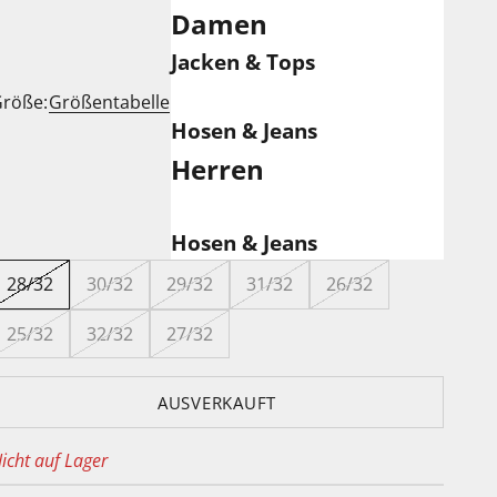
Damen
Jacken & Tops
röße:
Größentabelle
Hosen & Jeans
Herren
Hosen & Jeans
28/32
30/32
29/32
31/32
26/32
25/32
32/32
27/32
AUSVERKAUFT
icht auf Lager