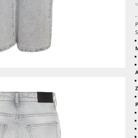
T
-
P
S
M
A
Z
P