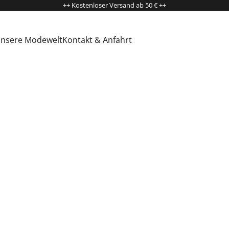
++ Kostenloser Versand ab 50 € ++
nsere Modewelt
Kontakt & Anfahrt