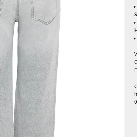
H
V
O
F
c
h