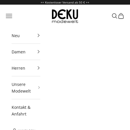
Zum Inhalt springen
++ Kostenloser Versand ab 50 € ++
Deku Modewelt
Menü
Suchen
Waren
Neu
Damen
Herren
Unsere
Modewelt
Kontakt &
Anfahrt