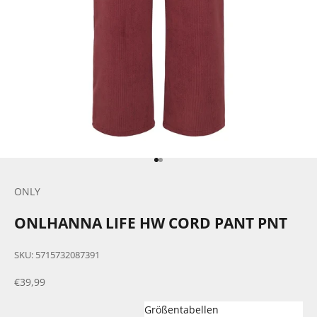
Gehe zu Element 1
Gehe zu Element 2
ONLY
ONLHANNA LIFE HW CORD PANT PNT
SKU: 5715732087391
Angebot
€39,99
Größentabellen