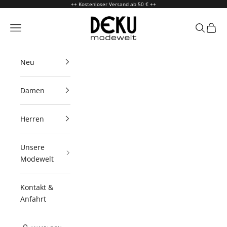
Zum Inhalt springen
++ Kostenloser Versand ab 50 € ++
Deku Modewelt
Menü
Suchen
Waren
Neu
Damen
Herren
Unsere
Modewelt
Kontakt &
Anfahrt