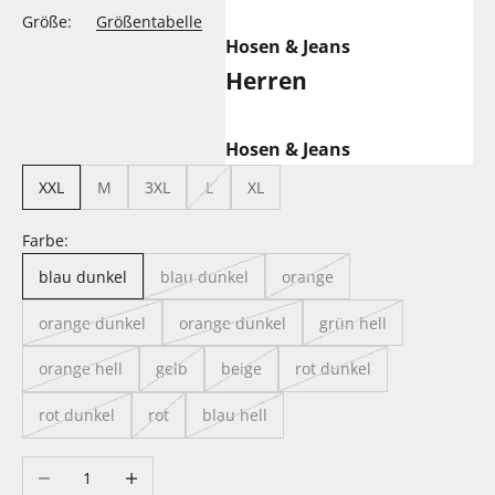
Größe:
Größentabelle
Hosen & Jeans
Herren
Hosen & Jeans
XXL
M
3XL
L
XL
Farbe:
blau dunkel
blau dunkel
orange
orange dunkel
orange dunkel
grün hell
orange hell
gelb
beige
rot dunkel
rot dunkel
rot
blau hell
Anzahl verringern
Anzahl erhöhen