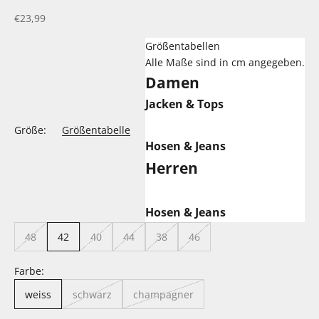
Angebot
€23,99
Größentabellen
Alle Maße sind in cm angegeben.
Damen
Jacken & Tops
Größe:
Größentabelle
Hosen & Jeans
Herren
Hosen & Jeans
48
42
40
44
38
46
Farbe:
weiss
schwarz
champagner