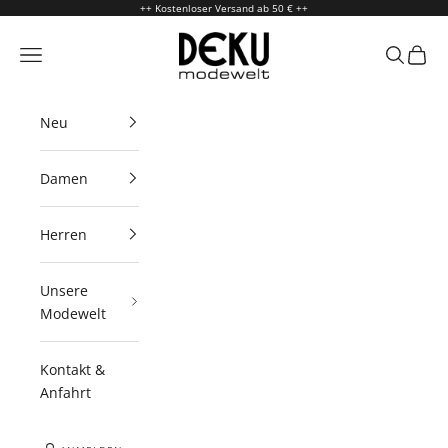
Zum Inhalt springen
++ Kostenloser Versand ab 50 € ++
Deku Modewelt
Menü
Suchen
Waren
Neu
Damen
Herren
Unsere
Modewelt
Kontakt &
Anfahrt